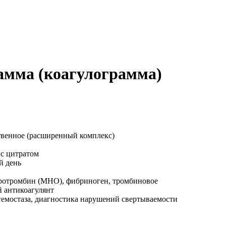
амма (коагулограмма)
венное (расширенный комплекс)
с цитратом
й день
отромбин (МНО), фибриноген, тромбиновое
й антикоагулянт
емостаза, диагностика нарушений свертываемости