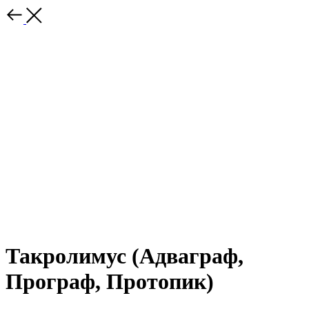
Такролимус (Адваграф,
Програф, Протопик)